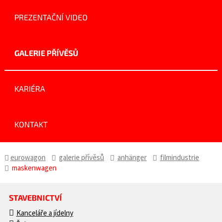
PREZENTAČNÍ VIDEO
GALERIE PŘÍVĚSŮ
KARIÉRA
KONTAKT
eurowagon
galerie přívěsů
anhänger
filmindustrie
maskenwagen
STAVEBNICTVÍ
Kanceláře a jídelny