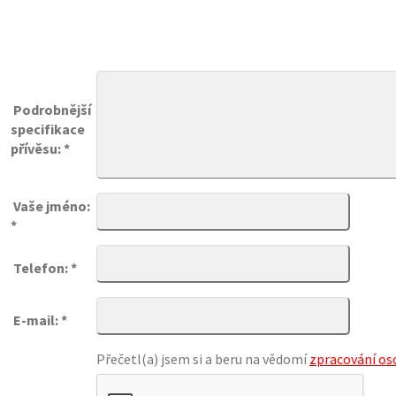
Podrobnější
specifikace
přívěsu: *
Vaše jméno:
*
Telefon: *
E-mail: *
Přečetl(a) jsem si a beru na vědomí
zpracování os