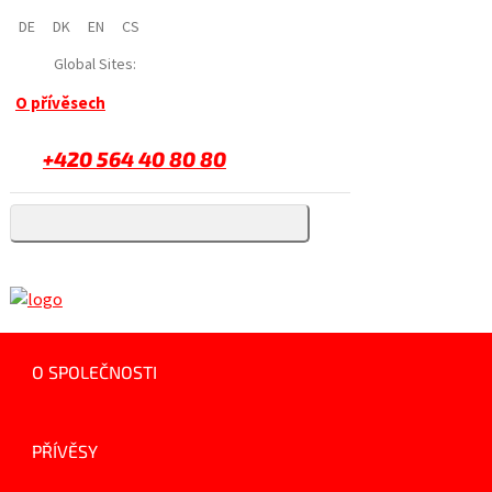
DE
DK
EN
CS
Global Sites:
O přívěsech
+420 564 40 80 80
O SPOLEČNOSTI
PŘÍVĚSY