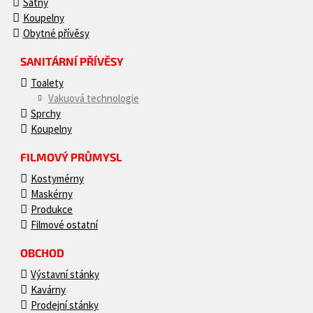
Šatny
Koupelny
Obytné přívěsy
SANITÁRNÍ PŘÍVĚSY
Toalety
Vakuová technologie
Sprchy
Koupelny
FILMOVÝ PRŮMYSL
Kostymérny
Maskérny
Produkce
Filmové ostatní
OBCHOD
Výstavní stánky
Kavárny
Prodejní stánky