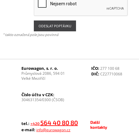
* takto označená pole jsou povinná
Eurowagon, s. r. o.
IČO:
277 100 68
Průmyslová 2086, 594 01
DIČ:
CZ27710068
Velké Meziříčí
Číslo účtu v CZK:
304631354/0300 (ČSOB)
564 40 80 80
Další
tel.:
+420
kontakty
e-mail:
info@eurowagon.cz