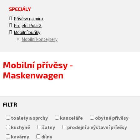
SPECIÁLY
Přívěsy na míru
Projekt PolarX
Mobilní buňky
Mobilní kontejnery
Mobilní přívěsy -
Maskenwagen
FILTR
toalety a sprchy
kanceláře
obytné přívěsy
kuchyně
šatny
prodejní a výstavní přívěsy
kavárny
dílny