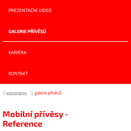
PREZENTAČNÍ VIDEO
GALERIE PŘÍVĚSŮ
KARIÉRA
KONTAKT
eurowagon
galerie přívěsů
Mobilní přívěsy -
Reference