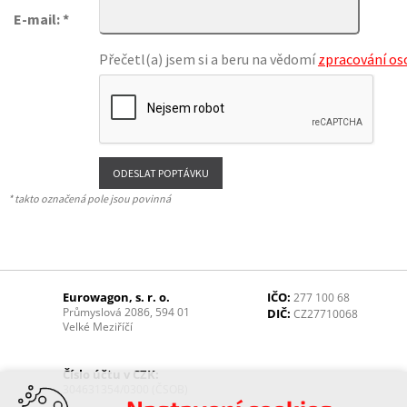
E-mail: *
Přečetl(a) jsem si a beru na vědomí
zpracování os
* takto označená pole jsou povinná
Eurowagon, s. r. o.
IČO:
277 100 68
Průmyslová 2086, 594 01
DIČ:
CZ27710068
Velké Meziříčí
Číslo účtu v CZK:
304631354/0300 (ČSOB)