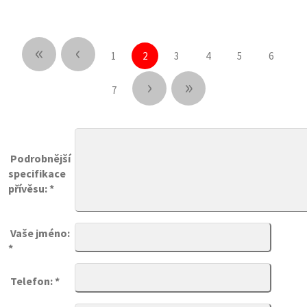
«
‹
1
2
3
4
5
6
›
»
7
Podrobnější
specifikace
přívěsu: *
Vaše jméno:
*
Telefon: *