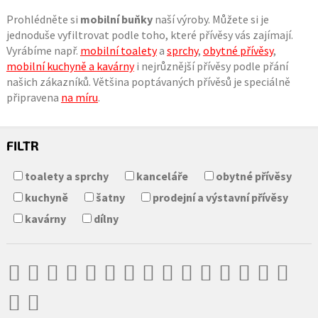
Prohlédněte si
mobilní buňky
naší výroby. Můžete si je
jednoduše vyfiltrovat podle toho, které přívěsy vás zajímají.
Vyrábíme např.
mobilní toalety
a
sprchy
,
obytné přívěsy
,
mobilní kuchyně a kavárny
i nejrůznější přívěsy podle přání
našich zákazníků. Většina poptávaných přívěsů je speciálně
připravena
na míru
.
FILTR
toalety a sprchy
kanceláře
obytné přívěsy
kuchyně
šatny
prodejní a výstavní přívěsy
kavárny
dílny