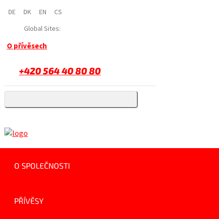
DE
DK
EN
CS
Global Sites:
O přívěsech
+420 564 40 80 80
O SPOLEČNOSTI
PŘÍVĚSY