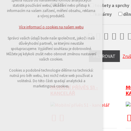
zpětná vazba od návštěvníků formou analytických
udržení kontextu stránek (session): případná
FILTR
toalety a sprchy
statistik používání webu, ukládání nebo přístup k
přihlášení, volby jazyka, apod.
informacím na vašem zařízení, měření obsahu, reklama
kavárny
díl
a vývoj produktů.
Volitelná cookies
analytická pro anonymizované vyhodnocení
Více informací o cookies na našem webu
návštěvnosti
marketingová cookies (Google)
Správci vašich údajů bude naše společnost, jakož i naši
důvěryhodní partneři, se kterými neustále
Více informací o cookies na našem webu
spolupracujeme. Vyjádření souhlasu je dobrovolné.
Můžete jej kdykoli zrušit nebo obnovit změnou nastavení
FILTROVAT
Zruš
vašich cookies.
Přijmout všechny cookies
Cookies a podobné technologie dělíme na technická:
nutná pro běh webu, bez nichž nelze web používat a
volitelná. Do této části spadají analytická a
Odmítnout vše
marketingová cookies.
MOBILNÍ PŘÍVĚS 51 -
MO
KANCELÁŘ
K