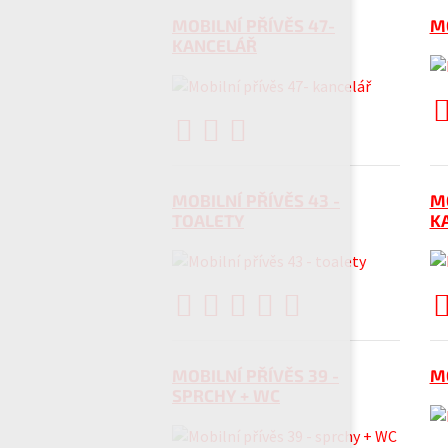
MOBILNÍ PŘÍVĚS 47-
MO
KANCELÁŘ
MOBILNÍ PŘÍVĚS 43 -
MO
TOALETY
K
MOBILNÍ PŘÍVĚS 39 -
MO
SPRCHY + WC