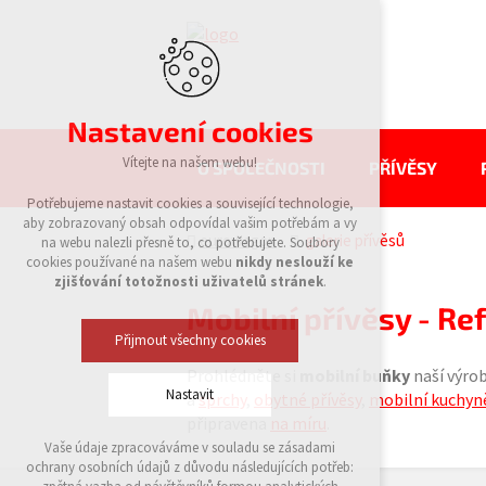
Nastavení cookies
Vítejte na našem webu!
O SPOLEČNOSTI
PŘÍVĚSY
Potřebujeme nastavit cookies a související technologie,
aby zobrazovaný obsah odpovídal vašim potřebám a vy
eurowagon
galerie přívěsů
na webu nalezli přesně to, co potřebujete. Soubory
cookies používané na našem webu
nikdy neslouží ke
zjišťování totožnosti uživatelů stránek
.
Mobilní přívěsy - Re
Přijmout všechny cookies
Prohlédněte si
mobilní buňky
naší výrob
Nastavit
a
sprchy
,
obytné přívěsy
,
mobilní kuchyně
připravena
na míru
.
Vaše údaje zpracováváme v souladu se zásadami
Technická cookies
ochrany osobních údajů z důvodu následujících potřeb:
nutná pro provozování webu