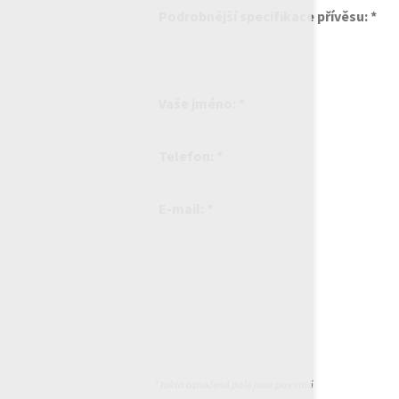
Podrobnější specifikace přívěsu: *
Vaše jméno: *
Telefon: *
E-mail: *
* takto označená pole jsou povinná