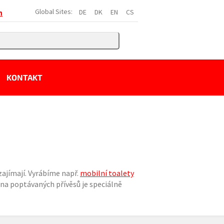
Global Sites:
DE
DK
EN
CS
h
KONTAKT
 zajímají. Vyrábíme např.
mobilní toalety
šina poptávaných přívěsů je speciálně