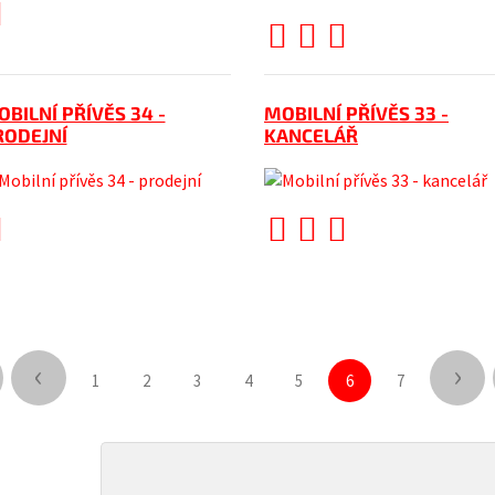
BILNÍ PŘÍVĚS 34 -
MOBILNÍ PŘÍVĚS 33 -
RODEJNÍ
KANCELÁŘ
‹
›
1
2
3
4
5
6
7