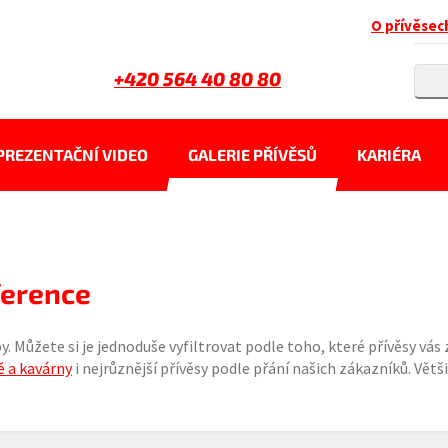
O přívěsec
+420 564 40 80 80
PREZENTAČNÍ VIDEO
GALERIE PŘÍVĚSŮ
KARIÉRA
ference
y. Můžete si je jednoduše vyfiltrovat podle toho, které přívěsy vás
 a kavárny
i nejrůznější přívěsy podle přání našich zákazníků. Vět