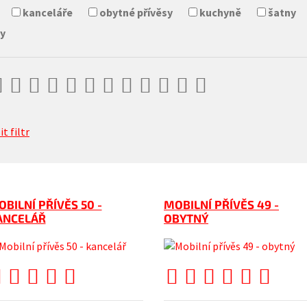
kanceláře
obytné přívěsy
kuchyně
šatny
ny
it filtr
BILNÍ PŘÍVĚS 50 -
MOBILNÍ PŘÍVĚS 49 -
ANCELÁŘ
OBYTNÝ