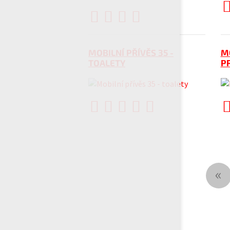
MOBILNÍ PŘÍVĚS 35 -
MO
TOALETY
P
«