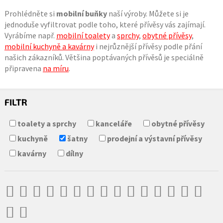
Prohlédněte si
mobilní buňky
naší výroby. Můžete si je
jednoduše vyfiltrovat podle toho, které přívěsy vás zajímají.
Vyrábíme např.
mobilní toalety
a
sprchy
,
obytné přívěsy
,
mobilní kuchyně a kavárny
i nejrůznější přívěsy podle přání
našich zákazníků. Většina poptávaných přívěsů je speciálně
připravena
na míru
.
FILTR
toalety a sprchy
kanceláře
obytné přívěsy
kuchyně
šatny
prodejní a výstavní přívěsy
kavárny
dílny