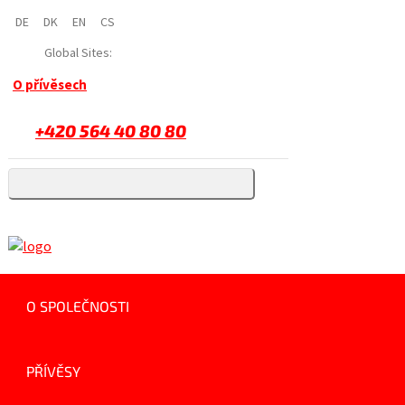
DE
DK
EN
CS
Global Sites:
O přívěsech
+420 564 40 80 80
O SPOLEČNOSTI
PŘÍVĚSY