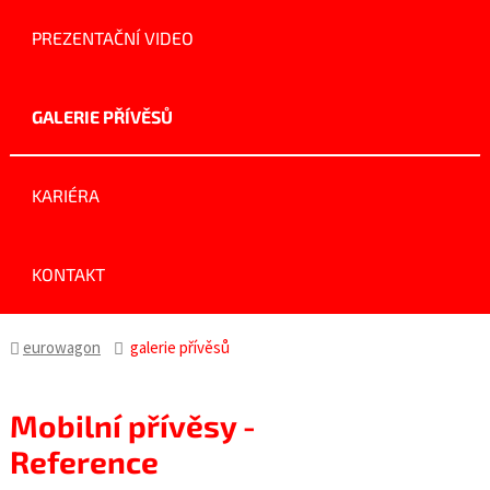
PREZENTAČNÍ VIDEO
GALERIE PŘÍVĚSŮ
KARIÉRA
KONTAKT
eurowagon
galerie přívěsů
Mobilní přívěsy -
Reference