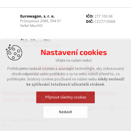
Eurowagon, s. r. o.
IČO:
277 100 68
Průmyslová 2086, 594 01
DIČ:
CZ27710068
Velké Meziříčí
Číslo účtu v CZK:
304631354/0300 (ČSOB)
Nastavení cookies
Vítejte na našem webu!
564 40 80 80
Další
tel.:
Potřebujeme nastavit cookies a související technologie, aby zobrazovaný
+420
kontakty
obsah odpovídal vašim potřebám a vy na webu nalezli přesně to, co
e-mail:
info@eurowagon.cz
potřebujete. Soubory cookies používané na našem webu
nikdy neslouží
ke zjišťování totožnosti uživatelů stránek
.
Mobilní a obytné přívěsy
Galerie přívěsů
Časté dotazy
Přijmout všechny cookies
Projekty
Kontakt
Informace o fúzi
Nastavit
© Copyright 2026 Eurowagon,
VYTVOŘENO V XART.CZ
s. r. o.
Technická cookies