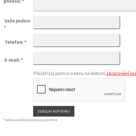
přívěsu: *
Vaše jméno:
*
Telefon: *
E-mail: *
Přečetl(a) jsem si a beru na vědomí
zpracování os
* takto označená pole jsou povinná