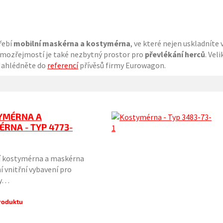
třebí
mobilní maskérna a kostymérna
, ve které nejen uskladníte
 Samozřejmostí je také nezbytný prostor pro
převlékání herců
. Vel
Nahlédněte do
referencí
přívěsů firmy Eurowagon.
YMÉRNA A
RNA - TYP 4773-
í kostymérna a maskérna
ní vnitřní vybavení pro
by…
produktu