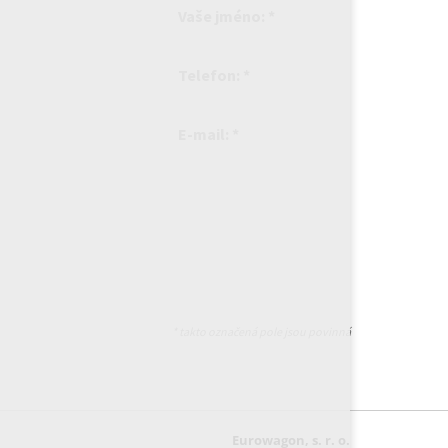
Vaše jméno: *
Telefon: *
E-mail: *
* takto označená pole jsou povinná
Eurowagon, s. r. o.