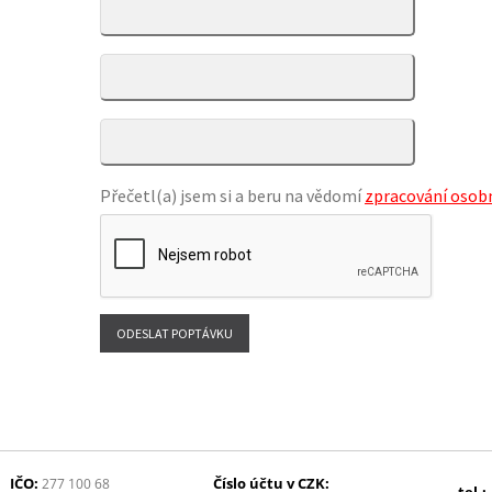
Přečetl(a) jsem si a beru na vědomí
zpracování osobn
IČO:
Číslo účtu v CZK:
277 100 68