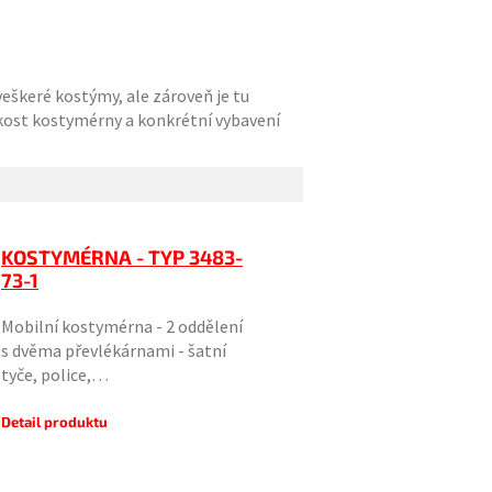
 veškeré kostýmy, ale zároveň je tu
ikost kostymérny a konkrétní vybavení
KOSTYMÉRNA - TYP 3483-
73-1
Mobilní kostymérna - 2 oddělení
s dvěma převlékárnami - šatní
tyče, police,…
Detail produktu