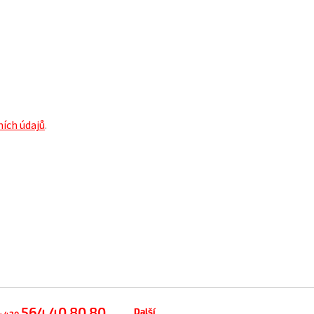
ích údajů
.
564 40 80 80
Další