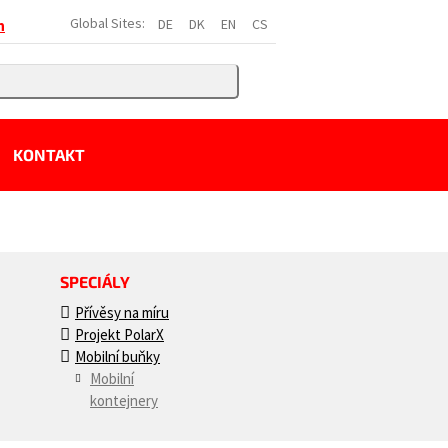
Global Sites:
DE
DK
EN
CS
h
KONTAKT
SPECIÁLY
Přívěsy na míru
Projekt PolarX
Mobilní buňky
Mobilní
kontejnery