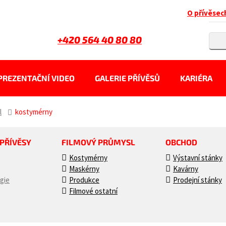
O přívěsec
+420 564 40 80 80
PREZENTAČNÍ VIDEO
GALERIE PŘÍVĚSŮ
KARIÉRA
l
kostymérny
 PŘÍVĚSY
FILMOVÝ PRŮMYSL
OBCHOD
Kostymérny
Výstavní stánky
Maskérny
Kavárny
gie
Produkce
Prodejní stánky
Filmové ostatní