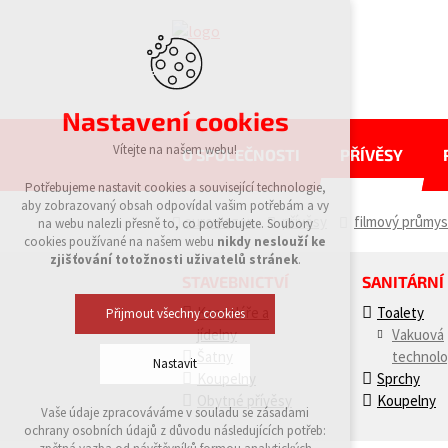
Nastavení cookies
Vítejte na našem webu!
O SPOLEČNOSTI
PŘÍVĚSY
Potřebujeme nastavit cookies a související technologie,
aby zobrazovaný obsah odpovídal vašim potřebám a vy
eurowagon
přívěsy
filmový průmys
na webu nalezli přesně to, co potřebujete. Soubory
cookies používané na našem webu
nikdy neslouží ke
zjišťování totožnosti uživatelů stránek
.
STAVEBNICTVÍ
SANITÁRNÍ
Kanceláře a
Toalety
Přijmout všechny cookies
jídelny
Vakuová
Šatny
technolo
Nastavit
Koupelny
Sprchy
Obytné přívěsy
Koupelny
Vaše údaje zpracováváme v souladu se zásadami
Technická cookies
ochrany osobních údajů z důvodu následujících potřeb:
nutná pro provozování webu