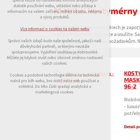
zpětná vazba od návštěvníků formou analytických
udržení kontextu stránek (session): případná
statistik používání webu, ukládání nebo přístup k
Mobilní kostymérny
přihlášení, volby jazyka, apod.
informacím na vašem zařízení, měření obsahu, reklama
a vývoj produktů.
Volitelná cookies
analytická pro anonymizované vyhodnocení
Při natáčení filmu v exteriérech je zapo
Více informací o cookies na našem webu
návštěvnosti
v případě potřeby i vyperete a usušíte.
marketingová cookies (Google)
vždy přizpůsobíme vašim požadavkům. 
Správci vašich údajů bude naše společnost, jakož i naši
důvěryhodní partneři, se kterými neustále
Více informací o cookies na našem webu
spolupracujeme. Vyjádření souhlasu je dobrovolné.
Výsledky 1 - 4 z 4
Můžete jej kdykoli zrušit nebo obnovit změnou nastavení
vašich cookies.
Přijmout všechny cookies
KOST
Cookies a podobné technologie dělíme na technická:
MASKÉ
nutná pro běh webu, bez nichž nelze web používat a
96-2
volitelná. Do této části spadají analytická a
Odmítnout vše
marketingová cookies.
Mobiln
- luxus
potře
Detail 