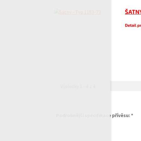
ŠATNY
Detail 
Výsledky 1 - 4 z 4
Podrobnější specifikace přívěsu: *