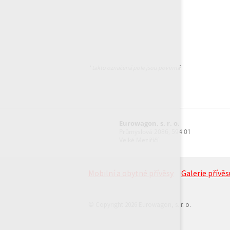
* takto označená pole jsou povinná
Eurowagon, s. r. o.
Průmyslová 2086, 594 01
Velké Meziříčí
Mobilní a obytné přívěsy
Galerie přívěs
© Copyright 2026 Eurowagon, s. r. o.