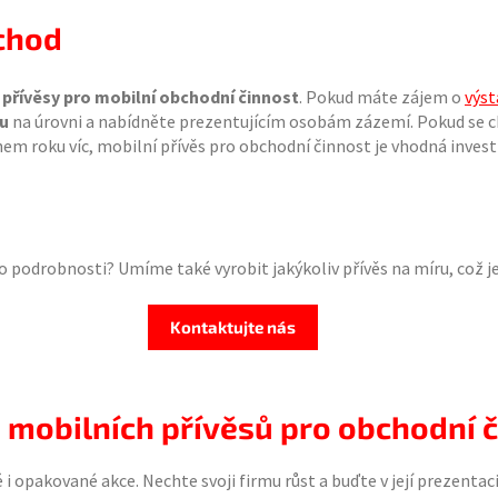
bchod
e
přívěsy pro mobilní obchodní činnost
. Pokud máte zájem o
výst
mu
na úrovni a nabídněte prezentujícím osobám zázemí. Pokud se 
ěhem roku víc, mobilní přívěs pro obchodní činnost je vhodná invest
o podrobnosti? Umíme také vyrobit jakýkoliv přívěs na míru, což j
Kontaktujte nás
e mobilních přívěsů pro obchodní 
 opakované akce. Nechte svoji firmu růst a buďte v její prezenta