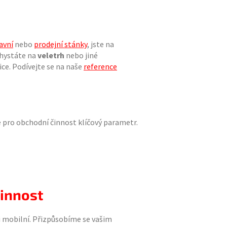
avní
nebo
prodejní stánky
, jste na
chystáte na
veletrh
nebo jiné
ice. Podívejte se na naše
reference
e pro obchodní činnost klíčový parametr.
činnost
ci mobilní. Přizpůsobíme se vašim