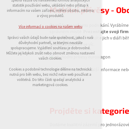
zpětná vazba od návštěvníků formou analytických
udržení kontextu stránek (session): případná
statistik používání webu, ukládání nebo přístup k
Mobilní přívěsy - O
přihlášení, volby jazyka, apod.
informacím na vašem zařízení, měření obsahu, reklama
a vývoj produktů.
Volitelná cookies
analytická pro anonymizované vyhodnocení
Pomůžeme vašemu podnikání. Vyrábím
Více informací o cookies na našem webu
návštěvnosti
správném místě.
Prezentujte svoji fir
marketingová cookies (Google)
jednorázové akce
a máte jich v diáři b
Správci vašich údajů bude naše společnost, jakož i naši
důvěryhodní partneři, se kterými neustále
přívěsů a dozvíte se víc.
Více informací o cookies na našem webu
spolupracujeme. Vyjádření souhlasu je dobrovolné.
Můžete jej kdykoli zrušit nebo obnovit změnou nastavení
vašich cookies.
Přijmout všechny cookies
Chcete se zeptat na další informace neb
Cookies a podobné technologie dělíme na technická:
nutná pro běh webu, bez nichž nelze web používat a
volitelná. Do této části spadají analytická a
Odmítnout vše
marketingová cookies.
Projděte si kategori
Dodáme kvalitní zázemí pro jednorázové i