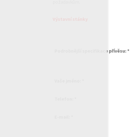
požadavkům.
Výstavní stánky
Podrobnější specifikace přívěsu: *
Vaše jméno: *
Telefon: *
E-mail: *