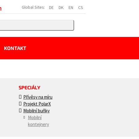
Global Sites:
DE
DK
EN
CS
h
KONTAKT
SPECIÁLY
Přívěsy na míru
Projekt PolarX
Mobilní buňky
Mobilní
kontejnery