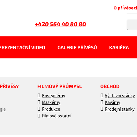
O přívěsec
+420 564 40 80 80
PREZENTAČNÍ VIDEO
GALERIE PŘÍVĚSŮ
KARIÉRA
 PŘÍVĚSY
FILMOVÝ PRŮMYSL
OBCHOD
Kostymérny
Výstavní stánky
Maskérny
Kavárny
gie
Produkce
Prodejní stánky
Filmové ostatní