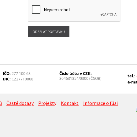
IČO:
Číslo účtu v CZK:
277 100 68
tel.:
304631354/0300 (ČSOB)
DIČ:
CZ27710068
e-ma
ů
Časté dotazy
Projekty
Kontakt
Informace o fúzi