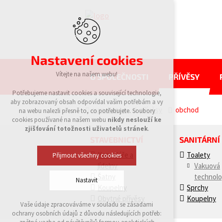
Nastavení cookies
Vítejte na našem webu!
O SPOLEČNOSTI
PŘÍVĚSY
Potřebujeme nastavit cookies a související technologie,
aby zobrazovaný obsah odpovídal vašim potřebám a vy
eurowagon
přívěsy
obchod
na webu nalezli přesně to, co potřebujete. Soubory
cookies používané na našem webu
nikdy neslouží ke
zjišťování totožnosti uživatelů stránek
.
STAVEBNICTVÍ
SANITÁRNÍ
Kanceláře a
Toalety
Přijmout všechny cookies
jídelny
Vakuová
Šatny
technolo
Nastavit
Koupelny
Sprchy
Obytné přívěsy
Koupelny
Vaše údaje zpracováváme v souladu se zásadami
Technická cookies
ochrany osobních údajů z důvodu následujících potřeb:
nutná pro provozování webu