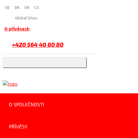
DE
DK
EN
CS
Global Sites:
O přívěsech
+420 564 40 80 80
O SPOLEČNOSTI
PŘÍVĚSY