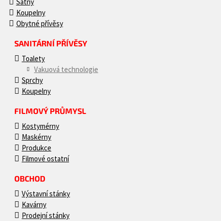
Šatny
Koupelny
Obytné přívěsy
SANITÁRNÍ PŘÍVĚSY
Toalety
Vakuová technologie
Sprchy
Koupelny
FILMOVÝ PRŮMYSL
Kostymérny
Maskérny
Produkce
Filmové ostatní
OBCHOD
Výstavní stánky
Kavárny
Prodejní stánky