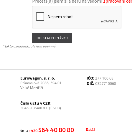
Přečetl(a) jsem si a beru na vědomí
zpracování os
* takto označená pole jsou povinná
Eurowagon, s. r. o.
IČO:
277 100 68
Průmyslová 2086, 594 01
DIČ:
CZ27710068
Velké Meziříčí
Číslo účtu v CZK:
304631354/0300 (ČSOB)
564 40 80 80
Další
tel.:
+420