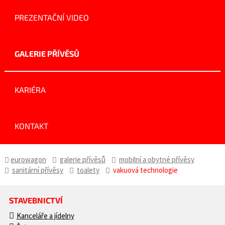
PREZENTAČNÍ VIDEO
GALERIE PŘÍVĚSŮ
KARIÉRA
KONTAKT
eurowagon
galerie přívěsů
mobilní a obytné přívěsy
sanitární přívěsy
toalety
vakuová technologie
STAVEBNICTVÍ
Kanceláře a jídelny