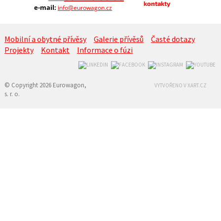
kontakty
e-mail:
info@eurowagon.cz
Mobilní a obytné přívěsy
Galerie přívěsů
Časté dotazy
Projekty
Kontakt
Informace o fúzi
© Copyright 2026 Eurowagon,
VYTVOŘENO V XART.CZ
s. r. o.