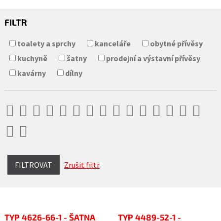
FILTR
toalety a sprchy
kanceláře
obytné přívěsy
kuchyně
šatny
prodejní a výstavní přívěsy
kavárny
dílny
FILTROVAT
Zrušit filtr
TYP 4626-66-1 - ŠATNA
TYP 4489-52-1 -