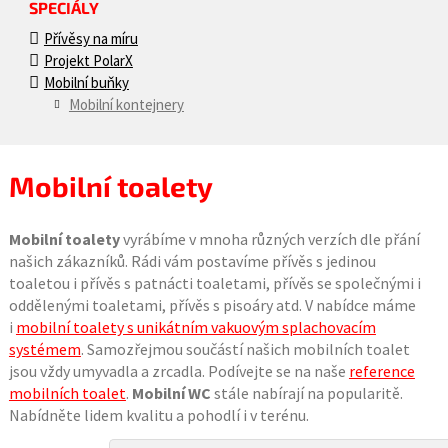
SPECIÁLY
Přívěsy na míru
Projekt PolarX
Mobilní buňky
Mobilní kontejnery
Mobilní toalety
Mobilní toalety
vyrábíme v mnoha různých verzích dle přání
našich zákazníků. Rádi vám postavíme přívěs s jedinou
toaletou i přívěs s patnácti toaletami, přívěs se společnými i
oddělenými toaletami, přívěs s pisoáry atd. V nabídce máme
i
mobilní toalety s unikátním vakuovým splachovacím
systémem
. Samozřejmou součástí našich mobilních toalet
jsou vždy umyvadla a zrcadla. Podívejte se na naše
reference
mobilních toalet
.
Mobilní WC
stále nabírají na popularitě.
Nabídněte lidem kvalitu a pohodlí i v terénu.