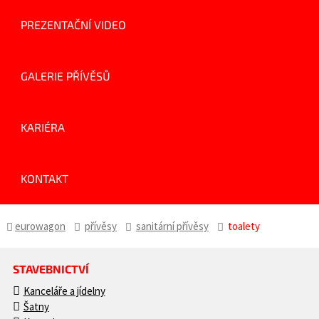
PREZENTAČNÍ VIDEO
GALERIE PŘÍVĚSŮ
KARIÉRA
KONTAKT
eurowagon
přívěsy
sanitární přívěsy
toalety
STAVEBNICTVÍ
Kanceláře a jídelny
Šatny