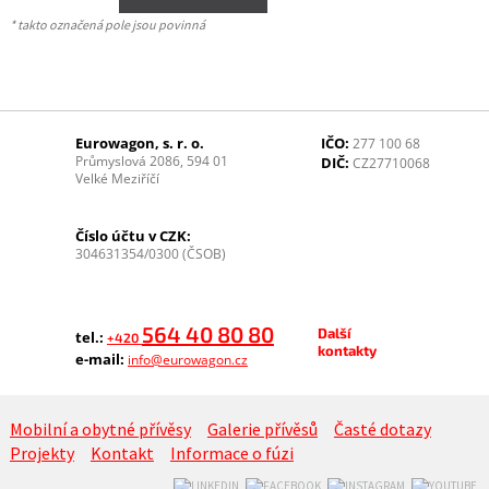
* takto označená pole jsou povinná
Eurowagon, s. r. o.
IČO:
277 100 68
Průmyslová 2086, 594 01
DIČ:
CZ27710068
Velké Meziříčí
Číslo účtu v CZK:
304631354/0300 (ČSOB)
564 40 80 80
Další
tel.:
+420
kontakty
e-mail:
info@eurowagon.cz
Mobilní a obytné přívěsy
Galerie přívěsů
Časté dotazy
Projekty
Kontakt
Informace o fúzi