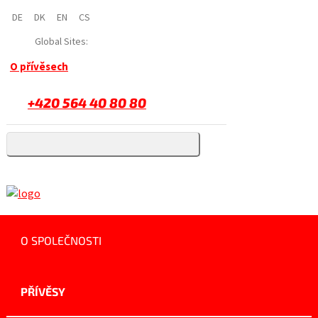
DE
DK
EN
CS
Global Sites:
O přívěsech
+420 564 40 80 80
O SPOLEČNOSTI
PŘÍVĚSY