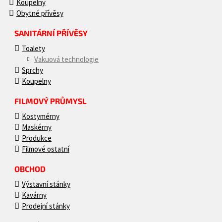
Koupelny
Obytné přívěsy
SANITÁRNÍ PŘÍVĚSY
Toalety
Vakuová technologie
Sprchy
Koupelny
FILMOVÝ PRŮMYSL
Kostymérny
Maskérny
Produkce
Filmové ostatní
OBCHOD
Výstavní stánky
Kavárny
Prodejní stánky