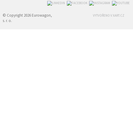
© Copyright 2026 Eurowagon,
VYTVOŘENO V XART.CZ
s. r. o.