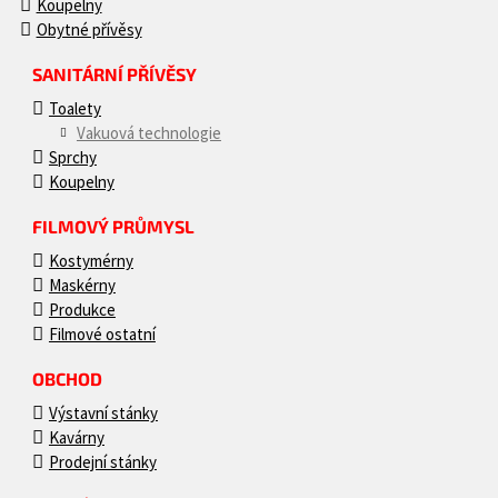
Koupelny
Obytné přívěsy
SANITÁRNÍ PŘÍVĚSY
Toalety
Vakuová technologie
Sprchy
Koupelny
FILMOVÝ PRŮMYSL
Kostymérny
Maskérny
Produkce
Filmové ostatní
OBCHOD
Výstavní stánky
Kavárny
Prodejní stánky