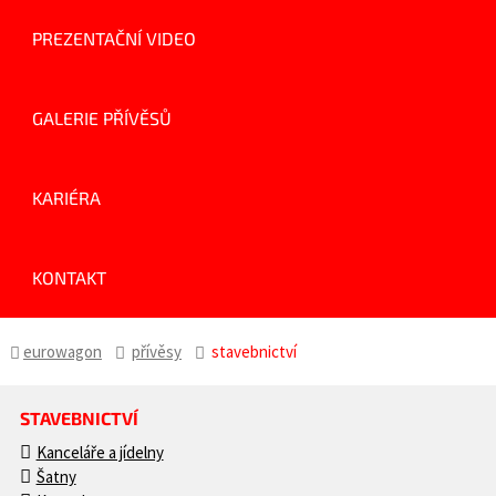
PREZENTAČNÍ VIDEO
GALERIE PŘÍVĚSŮ
KARIÉRA
KONTAKT
eurowagon
přívěsy
stavebnictví
STAVEBNICTVÍ
Kanceláře a jídelny
Šatny