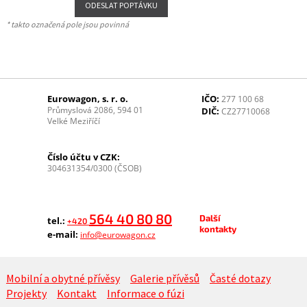
* takto označená pole jsou povinná
Eurowagon, s. r. o.
IČO:
277 100 68
Průmyslová 2086, 594 01
DIČ:
CZ27710068
Velké Meziříčí
Číslo účtu v CZK:
304631354/0300 (ČSOB)
564 40 80 80
Další
tel.:
+420
kontakty
e-mail:
info@eurowagon.cz
Mobilní a obytné přívěsy
Galerie přívěsů
Časté dotazy
Projekty
Kontakt
Informace o fúzi