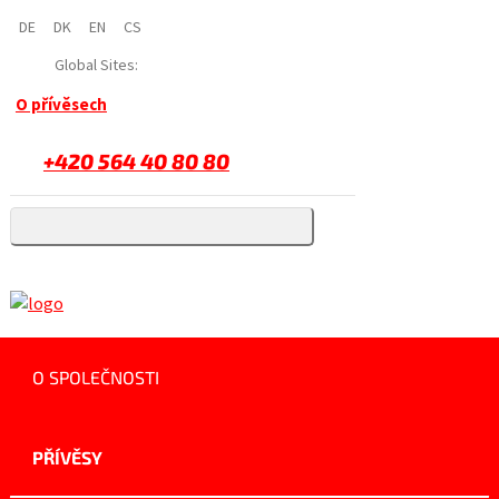
DE
DK
EN
CS
Global Sites:
O přívěsech
+420 564 40 80 80
O SPOLEČNOSTI
PŘÍVĚSY