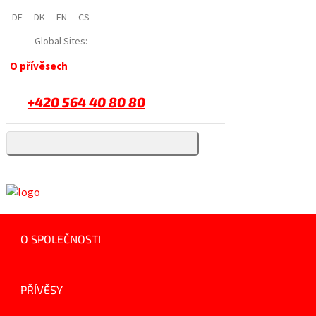
DE
DK
EN
CS
Global Sites:
O přívěsech
+420 564 40 80 80
O SPOLEČNOSTI
PŘÍVĚSY