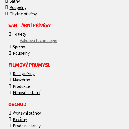
Šatny
Koupelny
Obytné přívěsy
SANITÁRNÍ PŘÍVĚSY
Toalety
Vakuová technologie
Sprchy
Koupelny
FILMOVÝ PRŮMYSL
Kostymérny
Maskérny
Produkce
Filmové ostatní
OBCHOD
Výstavní stánky
Kavárny
Prodejní stánky