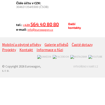
Číslo účtu v CZK:
304631354/0300 (ČSOB)
564 40 80 80
Další
tel.:
+420
kontakty
e-mail:
info@eurowagon.cz
Mobilní a obytné přívěsy
Galerie přívěsů
Časté dotazy
Projekty
Kontakt
Informace o fúzi
© Copyright 2026 Eurowagon,
VYTVOŘENO V XART.CZ
s. r. o.