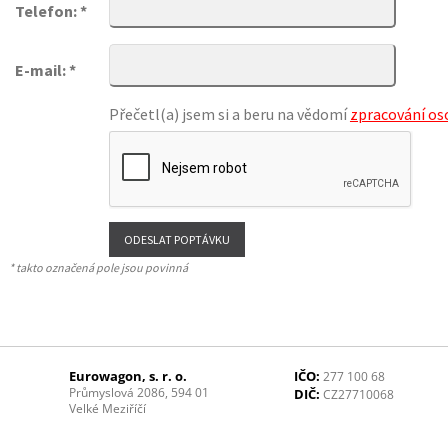
Telefon: *
E-mail: *
Přečetl(a) jsem si a beru na vědomí
zpracování os
* takto označená pole jsou povinná
Eurowagon, s. r. o.
IČO:
277 100 68
Průmyslová 2086, 594 01
DIČ:
CZ27710068
Velké Meziříčí