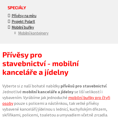
SPECIÁLY
Přívěsy na míru
Projekt PolarX
Mobilní buňky
Mobilní kontejnery
Přívěsy pro
stavebnictví - mobilní
kanceláře a jídelny
Vyberte si z naší bohaté nabídky
přívěsů pro stavebnictví
.
Jednotlivé
mobilní kanceláře a jídelny
se liší velikostí i
vybavením. Vyrábíme jak jednoduché
mobilní buňky pro čtyři
osoby
pouze s policemi a nástěnkou, tak velké přívěsy
vybavené kanceláří/jídelnou s lednicí, kuchyňským dřezem,
skříňkami, policemi, toaletou a umyvadlem včetně zrcadla.