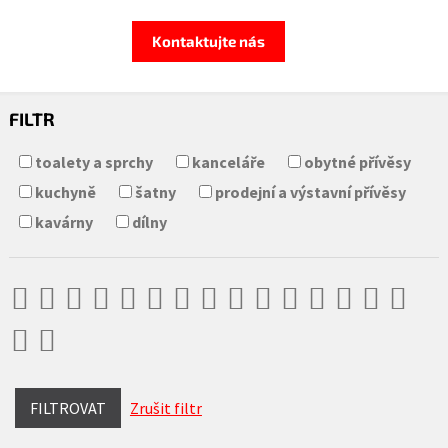
Kontaktujte nás
FILTR
toalety a sprchy
kanceláře
obytné přívěsy
kuchyně
šatny
prodejní a výstavní přívěsy
kavárny
dílny
FILTROVAT
Zrušit filtr