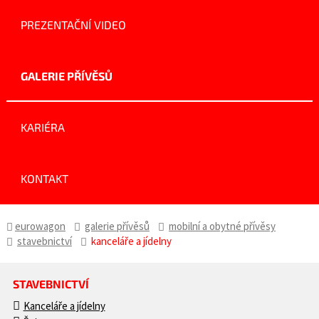
PREZENTAČNÍ VIDEO
GALERIE PŘÍVĚSŮ
KARIÉRA
KONTAKT
eurowagon
galerie přívěsů
mobilní a obytné přívěsy
stavebnictví
kanceláře a jídelny
STAVEBNICTVÍ
Kanceláře a jídelny